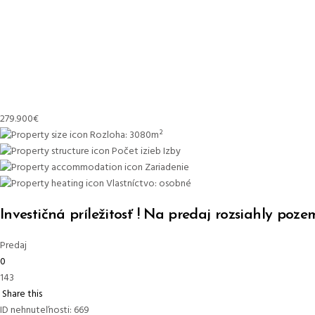
279.900
€
Rozloha:
3080
m²
Počet izieb
Izby
Zariadenie
Vlastníctvo:
osobné
Investičná príležitosť ! Na predaj rozsiahly po
Predaj
0
143
Share this
ID nehnuteľnosti:
669