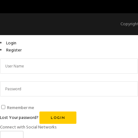
Copyright
Login
Register
Remember me
Lost Your password?
LOGIN
Connect with Social Networks