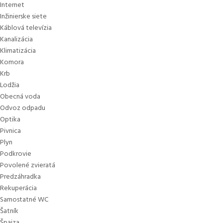
Internet
Inžinierske siete
Káblová televízia
Kanalizácia
Klimatizácia
Komora
Krb
Lodžia
Obecná voda
Odvoz odpadu
Optika
Pivnica
Plyn
Podkrovie
Povolené zvieratá
Predzáhradka
Rekuperácia
Samostatné WC
Šatník
Špajza