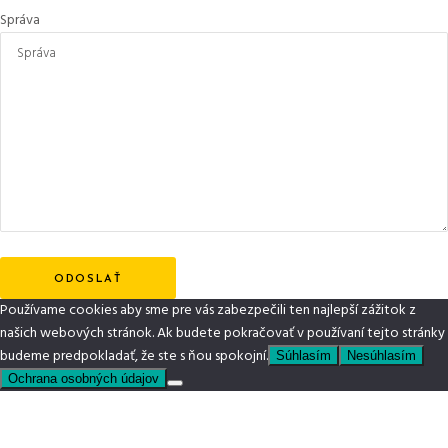
Správa
ODOSLAŤ
Používame cookies aby sme pre vás zabezpečili ten najlepší zážitok z
našich webových stránok. Ak budete pokračovať v používaní tejto stránky
budeme predpokladať, že ste s ňou spokojní.
Súhlasím
Nesúhlasím
Ochrana osobných údajov