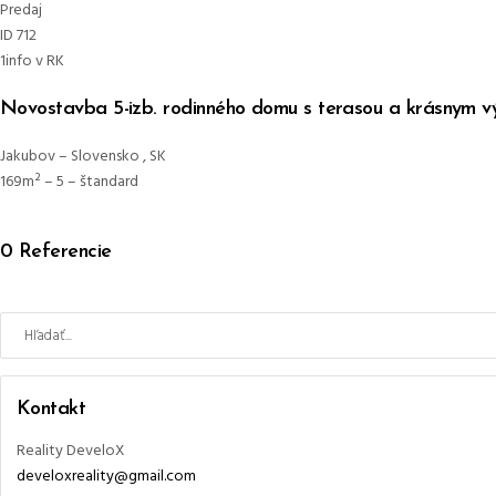
Predaj
ID 712
1
info v RK
Novostavba 5-izb. rodinného domu s terasou a krásnym 
Jakubov
–
Slovensko
,
SK
169m²
–
5
–
štandard
0
Referencie
Search
for:
Kontakt
Reality DeveloX
develoxreality@gmail.com