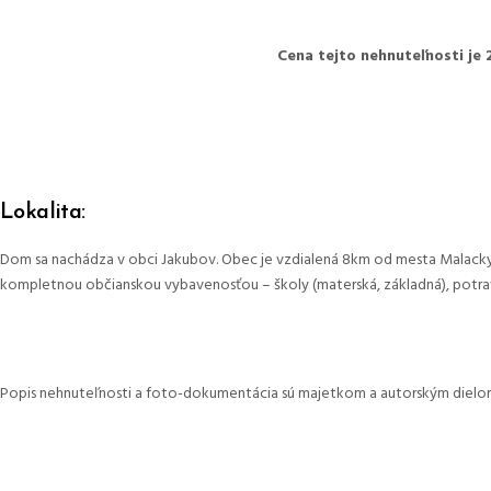
Cena tejto nehnuteľnosti je
Lokalita:
Dom sa nachádza v obci Jakubov. Obec je vzdialená 8km od mesta Malacky 
kompletnou občianskou vybavenosťou – školy (materská, základná), potraviny
Popis nehnuteľnosti a foto-dokumentácia sú majetkom a autorským dielom 