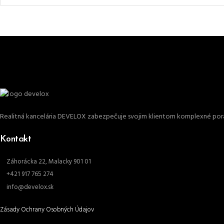
Realitná kancelária DEVELOX zabezpečuje svojim klientom komplexné porad
Kontakt
Záhorácka 22, Malacky 901 01
+421 917 765 274
info@develox.sk
Zásady Ochrany Osobných Údajov