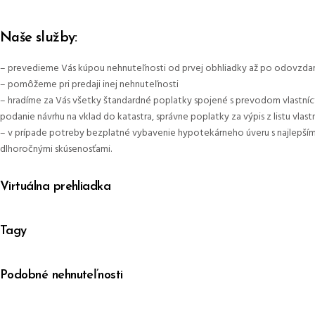
Naše služby:
– prevedieme Vás kúpou nehnuteľnosti od prvej obhliadky až po odovzda
– pomôžeme pri predaji inej nehnuteľnosti
– hradíme za Vás všetky štandardné poplatky spojené s prevodom vlastníct
podanie návrhu na vklad do katastra, správne poplatky za výpis z listu vla
– v prípade potreby bezplatné vybavenie hypotekárneho úveru s najlepším
dlhoročnými skúsenosťami.
Virtuálna prehliadka
Tagy
Podobné nehnuteľnosti