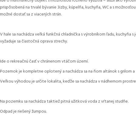
Ide o multifunkčný objekt s možnosťou rôzneho využitia – slúžil ako výrobn
prispôsobená na trvalé bývanie 3izby, kúpelňa, kuchyňa, WC a s možnosťou s
možné dostať sa z viacerých strán.
V hale sa nachádza veľká funkčná chladnička s výrobníkom ľadu, kuchyňa s 
vyžaduje sa čiastočná oprava strechy.
Ide o rekreačnú časť v chránenom vtáčom území.
Pozemok je kompletne oplotený a nachádza sa na ňom altánok s grilom a 
Veľkou výhodou je určite lokalita, keďže sa nachádza v nádhernom prostre
Na pozemku sa nachádza taktiež pitná užitková voda z vŕtanej studňe.
Odpad je riešený žumpou.