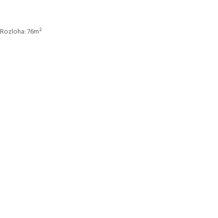
Rozloha:
76
m²