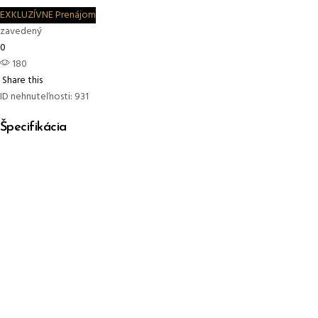
EXKLUZÍVNE
Prenájom
zavedený
0
180
Share this
ID nehnuteľnosti:
931
Špecifikácia