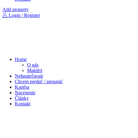
Add property
Login / Register
Home
O nás
Makléri
Nehnuteľnosti
Chcem predať / prenajať
Kariéra
Nacenenie
Články
Kontakt