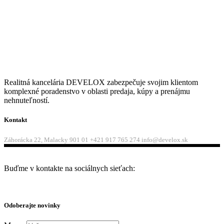
Realitná kancelária DEVELOX zabezpečuje svojim klientom
komplexné poradenstvo v oblasti predaja, kúpy a prenájmu
nehnuteľností.
Kontakt
Záhorácka 22, Malacky 901 01
+421 917 765 274
info@develox.sk
Zásady ochrany osobných údajov
Buďme v kontakte na sociálnych sieťach:
Odoberajte novinky