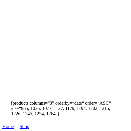
[products columns=“3″ orderby=“date“ order=“ASC“
ids=“965, 1036, 1077, 1127, 1179, 1194, 1202, 1215,
Three Columns Wide
1226, 1245, 1254, 1264″]
Home
/
Shop
/
Three Columns Wide