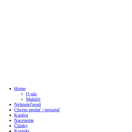
Home
O nás
Makléri
Nehnuteľnosti
Chcem predať / prenajať
Kariéra
Nacenenie
Články
Kontakt